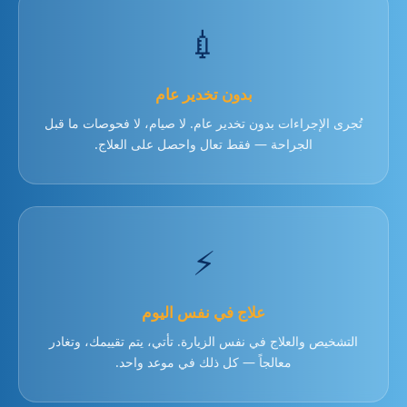
💉
بدون تخدير عام
تُجرى الإجراءات بدون تخدير عام. لا صيام، لا فحوصات ما قبل
الجراحة — فقط تعال واحصل على العلاج.
⚡
علاج في نفس اليوم
التشخيص والعلاج في نفس الزيارة. تأتي، يتم تقييمك، وتغادر
معالجاً — كل ذلك في موعد واحد.