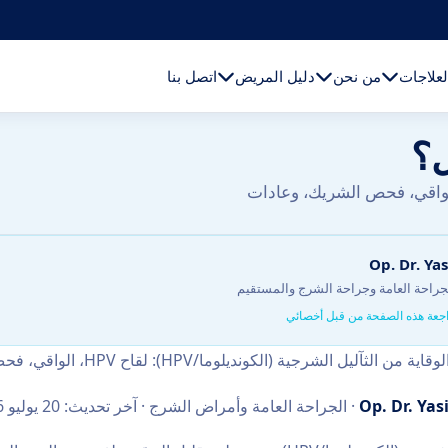
لعلاجات
من نحن
دليل المريض
اتصل بنا
ل؟
ية من الثآليل الشرجية (الكونديلوما/HPV): لقاح HPV، الواقي، فحص الشريك، وعادات
Op. Dr. Ya
جراحة العامة وجراحة الشرج والمستقيم
جعة هذه الصفحة من قبل أخصائي
لثآليل الشرجية (الكونديلوما/HPV): لقاح HPV، الواقي، فحص الشريك، وعادات تقلّل خطر العدوى وانتقالها.
Op. Dr. Yas
· الجراحة العامة وأمراض الشرج · آخر تحديث: 20 يوليو 2026