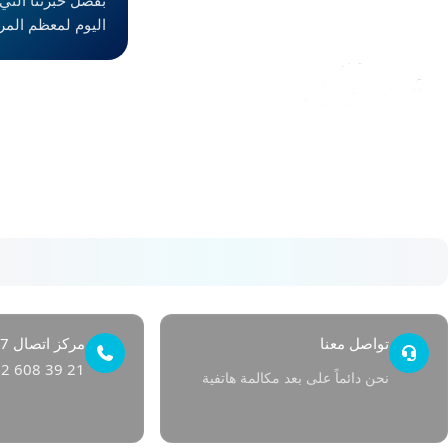
اليوم لمعظم الم
من نحن
في Avrupa Cerrahi، ندرك معنى الصحة وقيمتها. منذ
عام 2008، نلتزم بتقديم رعاية صحية عالية المستوى
خطوة بخطوة.
تواصل معنا
مركز اتصال 24/7
2 608 39 21
نحن دائماً على بعد مكالمة هاتفية