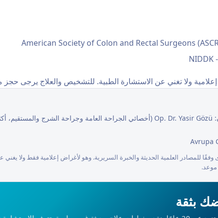
American Society of Colon and Rectal Surgeons (ASCR
NIDDK 
إعلامية ولا تغني عن الاستشارة الطبية. للتشخيص والعلاج يرجى حجز م
ى وفقًا للمصادر العلمية الحديثة والخبرة السريرية. وهو لأغراض إعلامية فقط ولا يغ
 موعد.
ضك بثقة
بفضل خبرتنا التي تزيد عن 20 عامًا، نقدم خيارات علاج حديثة غير جراحية. تتوفر الاست