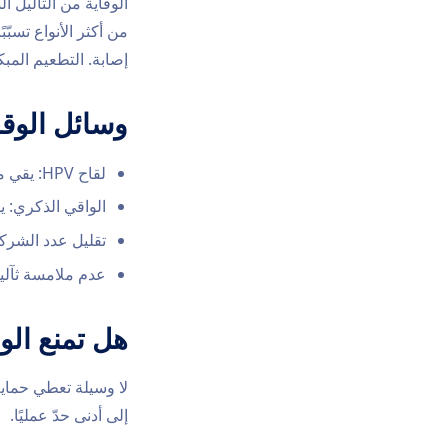
من أكثر الأنواع تسب
إصابة. التطعيم المبك
وسائل الوقا
لقاح HPV: يقي من الأنواع منخفضة وعالية الخطورة، وأفضل توقيت له قبل التعرّض للفيروس.
الواقي الذكري: يق
تقليل عدد الشرك
عدم ملامسة ثآليل
هل تمنع الوق
لا وسيلة تعطي حماية
إلى أدنى حدّ عمليًا.