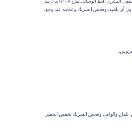
الوقاية من الثآليل الشرجية (الكونديلوما/HPV) تعتمد على تقليل التعرّض لفيروس الورم الحليمي البشري. أهمّ الوسائل لقاح HPV الذي يقي
ر دون أن يلغيه، وفحص الشريك وعلاجه عند وجود
بين اللقاح والواقي وفحص الشريك يخفض الخطر