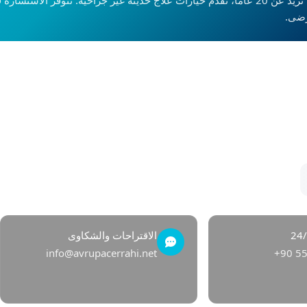
رضى.
خدماتنا
وصول
البواسير
اتصل ب
الناسور الشرجي
ركن ا
الشق الشرجي
التهاب الغدد العرقية
الناسور العصعصي
الثآليل التناسلية
نزيف المستقيم
الاقتراحات والشكاوى
info@avrupacerrahi.net
+90 55