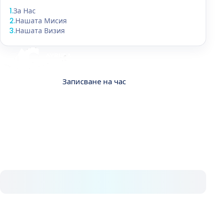
1
.
За Нас
2
.
Нашата Мисия
3
.
Нашата Визия
Контакт
Записване на час
За нас
В Avrupa Cerrahi разбираме колко важно и
ценно е здравето. От 2008 г. последователно
предлагаме висококачествена медицинска
грижа.
Нашите услуги