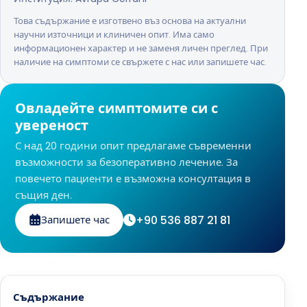
Това съдържание е изготвено въз основа на актуални
научни източници и клиничен опит. Има само
информационен характер и не заменя личен преглед. При
наличие на симптоми се свържете с нас или запишете час.
Овладейте симптомите си с
увереност
С над 20 години опит предлагаме съвременни
възможности за безоперативно лечение. За
повечето пациенти е възможна консултация в
същия ден.
+90 536 887 21 81
Запишете час
Съдържание