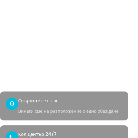
Хемороиди
Анална фистула
Анални фисури
Хидраденит
Пилонидален синус
Генитални брадавици
Анално кървене
Бърз достъп
Контакт
Здравен кът
Свържете се с нас
Винаги сме на разположение с едно обаждане
Кол център 24/7