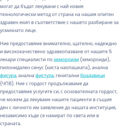
могат да бъдат лекувани с най новия
технологически метод от страна на нашия опитен
здравен екип в съответствие с нашето разбиране за
усмихнато лице.
Ние предоставяме внимателно, щателно, надеждно
и висококачествено здравеопазване от нашите 5
лекари специалисти по
хемороиди
(хемороиди),
пилонидален синус (киста наопашката), анална
фисура
, анална
фистула
, генитални
брадавици
(ЧПВ). Ние с гордост продължаваме да
предоставяме услугите си, с основателната гордост,
че можем да лекуваме нашите пациенти в същия
ден с личното им заявление до нашата институция,
независимо къде се намират по света или в
страната.