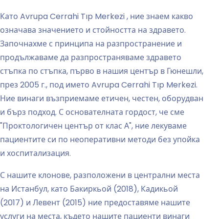
Като Avrupa Cerrahi Tıp Merkezi , ние знаем какво
означава значението и стойността на здравето.
Започнахме с принципа на разпространение и
продължаваме да разпространяваме здравето
стъпка по стъпка, първо в нашия център в Гюнешли,
през 2005 г., под името Avrupa Cerrahi Tıp Merkezi.
Ние винаги възприемаме етичен, честен, оборудван
и бърз подход. С основателната гордост, че сме
"Проктологичен център от клас А", ние лекуваме
пациентите си по неоперативни методи без упойка
и хоспитализация.
С нашите клонове, разположени в централни места
на Истанбул, като Бакиркьой (2018), Кадикьой
(2017) и Левент (2015) ние предоставяме нашите
услуги на места, където нашите пациенти винаги