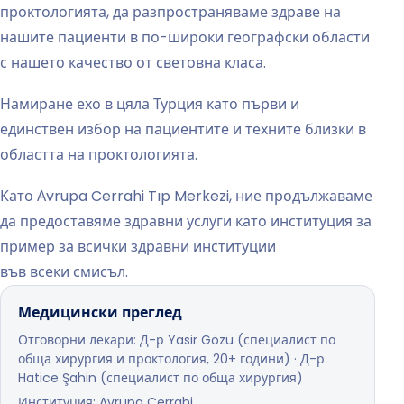
проктологията, да разпространяваме здраве на
нашите пациенти в по-широки географски области
с нашето качество от световна класа.
Намиране ехо в цяла Турция като първи и
единствен избор на пациентите и техните близки в
областта на проктологията.
Като Аvrupa Cerrahi Tıp Merkezi, ние продължаваме
да предоставяме здравни услуги като институция за
пример за всички здравни институции
във всеки смисъл.
Медицински преглед
Отговорни лекари: Д-р Yasir Gözü (специалист по
обща хирургия и проктология, 20+ години) · Д-р
Hatice Şahin (специалист по обща хирургия)
Институция: Avrupa Cerrahi