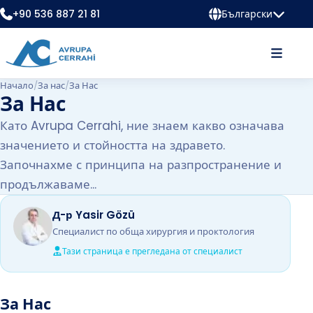
+90 536 887 21 81
Български
Начало
/
За нас
/
За Нас
За Нас
Като Avrupa Cerrahi, ние знаем какво означава
значението и стойността на здравето.
Започнахме с принципа на разпространение и
продължаваме...
Д-р Yasir Gözü
Специалист по обща хирургия и проктология
Тази страница е прегледана от специалист
За Нас