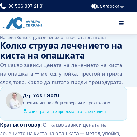
+90 536 887 21 81
Български
Начало
/
Колко струва лечението на киста на опашката
Колко струва лечението на
киста на опашката
От какво зависи цената на лечението на киста
на опашката — метод, упойка, престой и грижа
след това. Какво да питате преди процедурата.
Д-р Yasir Gözü
Специалист по обща хирургия и проктология
Тази страница е прегледана от специалист
Кратък отговор:
От какво зависи цената на
лечението на киста на опашката — метод, упойка,