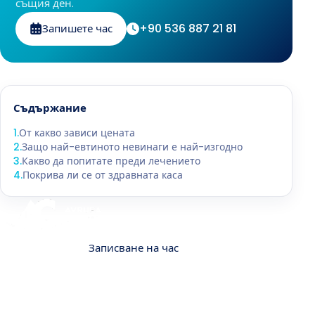
същия ден.
+90 536 887 21 81
Запишете час
Съдържание
1
.
От какво зависи цената
2
.
Защо най-евтиното невинаги е най-изгодно
3
.
Какво да попитате преди лечението
4
.
Покрива ли се от здравната каса
Контакт
Записване на час
За нас
В Avrupa Cerrahi разбираме колко важно и