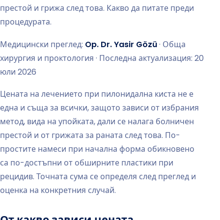
престой и грижа след това. Какво да питате преди
процедурата.
Медицински преглед:
Op. Dr. Yasir Gözü
· Обща
хирургия и проктология · Последна актуализация: 20
юли 2026
Цената на лечението при пилонидална киста не е
една и съща за всички, защото зависи от избрания
метод, вида на упойката, дали се налага болничен
престой и от грижата за раната след това. По-
простите намеси при начална форма обикновено
са по-достъпни от обширните пластики при
рецидив. Точната сума се определя след преглед и
оценка на конкретния случай.
От какво зависи цената