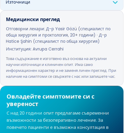
Източници
Медицински преглед
Отговорни лекари: Д-р Yasir Gözü (специалист по
обща хирургия и проктология, 20+ години) · Д-р
Hatice Şahin (специалист по обща хирургия)
Институция: Avrupa Cerrahi
Това съдържание е изготвено въз основа на актуални
научни източници и клиничен опит. Има само
информационен характер и не заменя личен преглед. При
наличие на симптоми се свържете с нас или запишете час.
Овладейте симптомите си с
увереност
С над 20 години опит предлагаме съвременни
възможности за безоперативно лечение. За
повечето пациенти е възможна консултация в