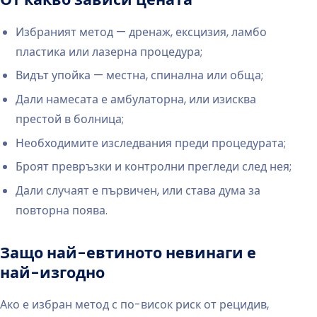
Избраният метод — дренаж, ексцизия, ламбо
пластика или лазерна процедура;
Видът упойка — местна, спинална или обща;
Дали намесата е амбулаторна, или изисква
престой в болница;
Необходимите изследвания преди процедурата;
Броят превръзки и контролни прегледи след нея;
Дали случаят е първичен, или става дума за
повторна поява.
Защо най-евтиното невинаги е
най-изгодно
Ако е избран метод с по-висок риск от рецидив,