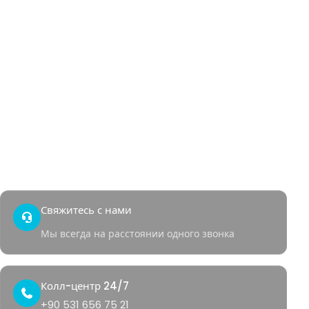
Геморрой
Анальный свищ
Анальная трещина
Гидраденит
Пилонидальный синус
Генитальные бородавки
Ректальное кровотечение
Быстрый доступ
Контакты
Уголок здоровья
Свяжитесь с нами
Мы всегда на расстоянии одного звонка
Колл-центр 24/7
+90 531 656 75 21