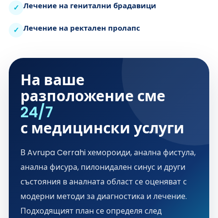
Лечение на генитални брадавици
✓
Лечение на ректален пролапс
✓
На ваше
разположение сме
24/7
с медицински услуги
В Avrupa Cerrahi хемороиди, анална фистула,
анална фисура, пилонидален синус и други
състояния в аналната област се оценяват с
модерни методи за диагностика и лечение.
Подходящият план се определя след