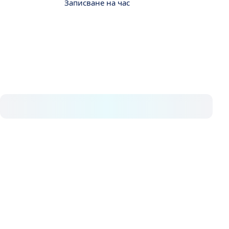
Контакт
Записване на час
За нас
В Avrupa Cerrahi разбираме колко важно и
ценно е здравето. От 2008 г. последователно
предлагаме висококачествена медицинска
грижа.
Нашите услуги
Хемороиди
Анална фистула
Анални фисури
Хидраденит
Пилонидален синус
Генитални брадавици