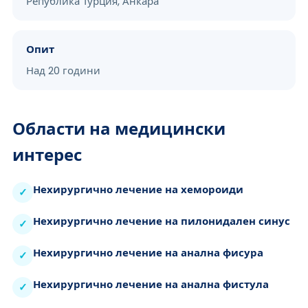
Република Турция, Анкара
Опит
Над 20 години
Области на медицински
интерес
Нехирургично лечение на хемороиди
✓
Нехирургично лечение на пилонидален синус
✓
Нехирургично лечение на анална фисура
✓
Нехирургично лечение на анална фистула
✓