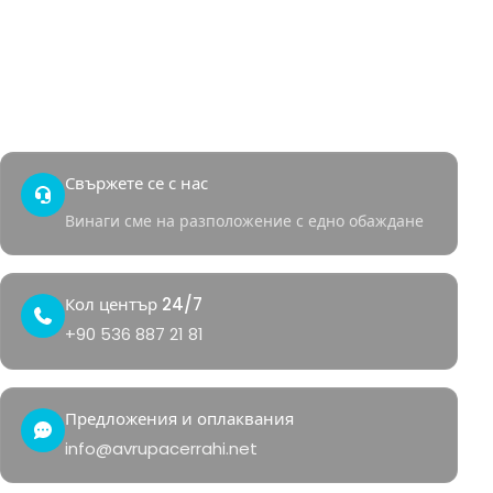
Анално кървене
Бърз достъп
Контакт
Здравен кът
Свържете се с нас
Винаги сме на разположение с едно обаждане
Кол център 24/7
+90 536 887 21 81
Предложения и оплаквания
info@avrupacerrahi.net