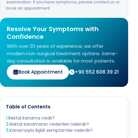
examination. If you have symptoms, please contact us or
book an appointment.
Resolve Your Symptoms with
Confidence
With over 20 years of experience, we offer
modern non-surgical treatment options. Same-
day consultation is available for most patients.
+90 552 608 39 21
Book Appointment
Table of Contents
1
.
Rektal kanama nedir?
2
.
Rektal kanamanın nedenleri nelerdir?
3
.
Kanamayla ilişkili semptomlar nelerdir?