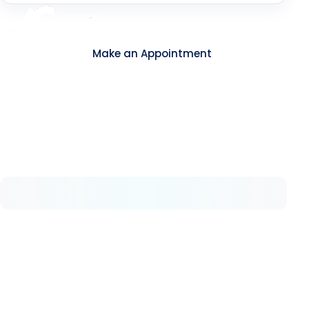
Contact
Make an Appointment
About Us
As Avrupa Cerrahi, we understand what health
means and how valuable it is. Since 2008, we
have remained committed to delivering high-
standard healthcare step by step.
Our Services
Hemorrhoids
Anal Fistula
Anal Fissure