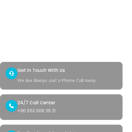
Hidradenitis
Pilonidal Sinus
Genital Warts
Rectal Bleeding
Quick Access
Contact
Health Corner
Get in Touch With Us
We Are Always Just a Phone Call Away
24/7 Call Center
+90 552 608 39 21