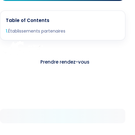
Table of Contents
1
.
Établissements partenaires
Contact
Prendre rendez-vous
A propos
Chez Avrupa Cerrahi, nous comprenons la
valeur de la sante. Depuis 2008, nous offrons
pas a pas des soins de sante de haut niveau.