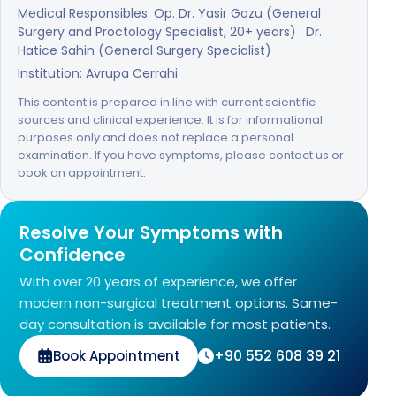
Medical Responsibles: Op. Dr. Yasir Gozu (General
Surgery and Proctology Specialist, 20+ years) · Dr.
Hatice Sahin (General Surgery Specialist)
Institution: Avrupa Cerrahi
This content is prepared in line with current scientific
sources and clinical experience. It is for informational
purposes only and does not replace a personal
examination. If you have symptoms, please contact us or
book an appointment.
Resolve Your Symptoms with
Confidence
With over 20 years of experience, we offer
modern non-surgical treatment options. Same-
day consultation is available for most patients.
+90 552 608 39 21
Book Appointment