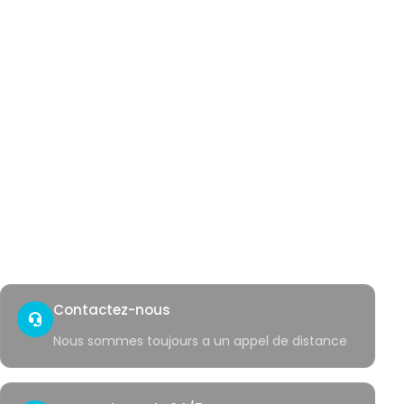
Nos services
Hemorroides
Fistule anale
Fissure anale
Hidradenite suppuree
Sinus pilonidal
Verrues genitales
Saignement rectal
Acces rapide
Contact
Coin sante
Contactez-nous
Nous sommes toujours a un appel de distance