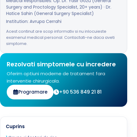
Medical Responsibles: Op. Dr. Yasir Gozu (General
Surgery and Proctology Specialist, 20+ years) · Dr.
Hatice Sahin (General Surgery Specialist)
Institution: Avrupa Cerrahi
Acest continut are scop informativ si nu inlocuieste
examenul medical personal. Contactati-ne daca aveti
simptome.
Rezolvati simptomele cu incredere
Oferim optiuni moderne de tratament fara
interventie chirurgicala.
+90 536 849 21 81
Programare
Cuprins