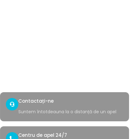
Hemoroizi
Fistulă anală
Fisură anală
Hidradenită supurativă
Chist pilonidal
Negi genitali
Sângerare rectală
Acces rapid
Contact
Colțul sănătății
Contactați-ne
Suntem întotdeauna la o distanță de un apel
Centru de apel 24/7