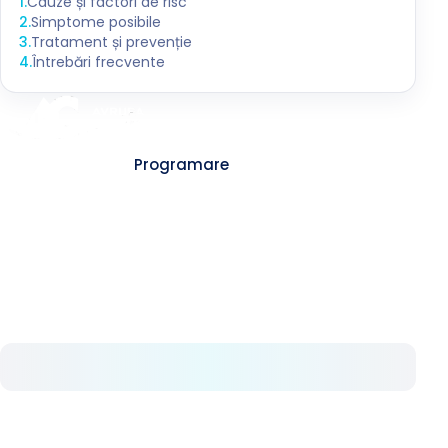
1
.
Cauze și factori de risc
2
.
Simptome posibile
3
.
Tratament și prevenție
4
.
Întrebări frecvente
Contact
Programare
Despre noi
La Avrupa Cerrahi înțelegem cât de
importantă și valoroasă este sănătatea. Din
2008, rămânem dedicați furnizării de servicii
medicale de înaltă calitate.
Serviciile noastre